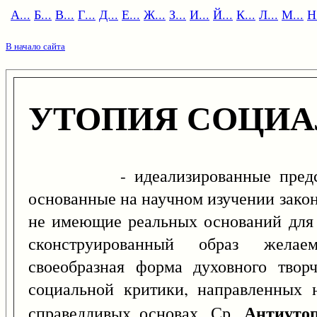
А...
Б...
В...
Г...
Д...
Е...
Ж...
З...
И...
Й...
К...
Л...
М...
Н.
В начало сайта
УТОПИЯ СОЦИ
- идеализированные представл
основанные на научном изучении зако
не имеющие реальных оснований для 
сконструированный образ желаем
своеобразная форма духовного творч
социальной критики, направленных 
Антиуто
справедливых основах. Ср.