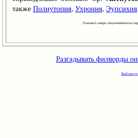
также
Полиутопия
,
Ухрония
,
Эупсихия
(Толковый словарь обществоведческих тер
Разгадывать филворды он
Библиоте