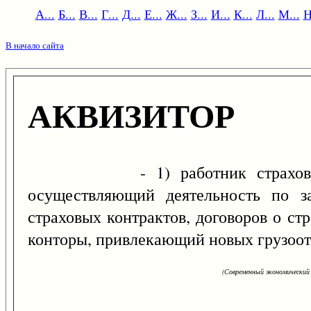
А...
Б...
В...
Г...
Д...
Е...
Ж...
З...
И...
К...
Л...
М...
Н
В начало сайта
АКВИЗИТОР
- 1) работник страховой ком
осуществляющий деятельность по з
страховых контрактов, договоров о ст
конторы, привлекающий новых грузоот
(Современный экономический 