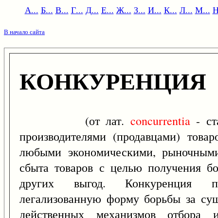
А...
Б...
В...
Г...
Д...
Е...
Ж...
З...
И...
К...
Л...
М...
Н
В начало сайта
КОНКУРЕНЦИЯ
(от лат.
concurrentia
- ст
производителями (продавцами) това
любыми экономическими, рыночными
сбыта товаров с целью получения бо
других выгод. Конкуренция пре
легализованную форму борьбы за сущ
действенных механизмов отбора 