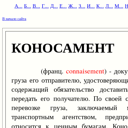
А...
Б...
В...
Г...
Д...
Е...
Ж...
З...
И...
К...
Л...
М...
Н
В начало сайта
КОНОСАМЕНТ
(франц.
connaisement
) - док
груза его отправителю, удостоверяющ
содержащий обязательство достави
передать его получателю. По своей 
перевозке груза, заключаемый 
транспортным агентством, предпр
относится к ценным бумагам. Кон