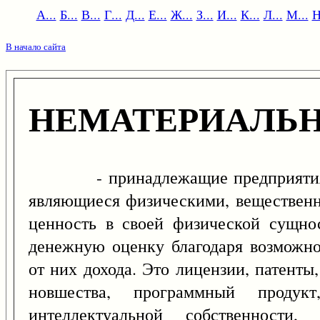
А...
Б...
В...
Г...
Д...
Е...
Ж...
З...
И...
К...
Л...
М...
Н
В начало сайта
НЕМАТЕРИАЛЬ
- принадлежащие предприятиям и
являющиеся физическими, веществен
ценность в своей физической сущно
денежную оценку благодаря возможно
от них дохода. Это лицензии, патенты
новшества, программный продук
интеллектуальной собственности