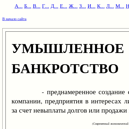
А...
Б...
В...
Г...
Д...
Е...
Ж...
З...
И...
К...
Л...
М...
Н
В начало сайта
УМЫШЛЕННОЕ
БАНКРОТСТВО
- преднамеренное создание сит
компании, предприятия в интересах л
за счет невыплаты долгов или продажи
(Современный экономический 