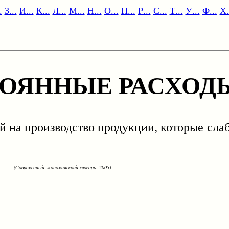
.
З...
И...
К...
Л...
М...
Н...
О...
П...
Р...
С...
Т...
У...
Ф...
Х.
ОЯННЫЕ РАСХОД
 производство продукции, которые слабо
(Современный экономический словарь. 2005)