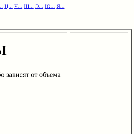
..
Ц...
Ч...
Ш...
Э...
Ю...
Я...
Ы
 зависят от объема