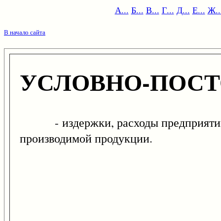
А...
Б...
В...
Г...
Д...
Е...
Ж..
В начало сайта
УСЛОВНО-ПОСТ
- издержки, расходы предприятий на
производимой продукции.