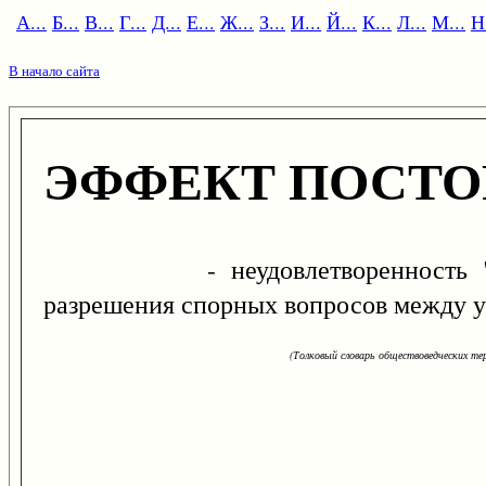
А...
Б...
В...
Г...
Д...
Е...
Ж...
З...
И...
Й...
К...
Л...
М...
Н.
В начало сайта
ЭФФЕКТ ПОСТО
- неудовлетворенность "треть
разрешения спорных вопросов между у
(Толковый словарь обществоведческих тер