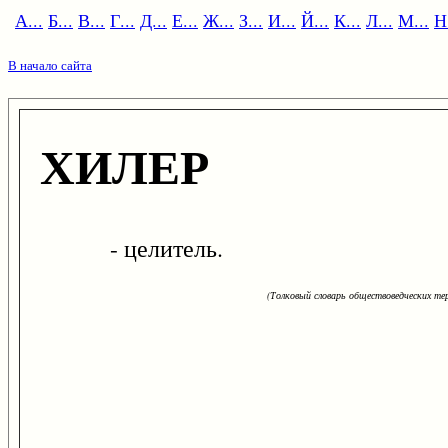
А...
Б...
В...
Г...
Д...
Е...
Ж...
З...
И...
Й...
К...
Л...
М...
Н.
В начало сайта
ХИЛЕР
- целитель.
(Толковый словарь обществоведческих тер