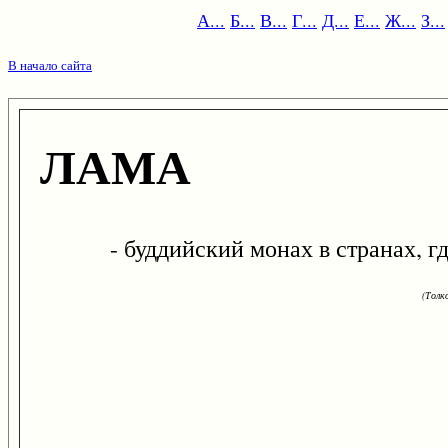
А...
Б...
В...
Г...
Д...
Е...
Ж...
З...
В начало сайта
ЛАМА
- буддийский монах в странах, гд
(Толк