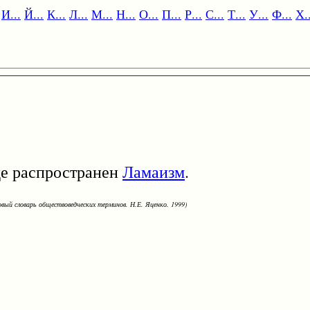
И...
Й...
К...
Л...
М...
Н...
О...
П...
Р...
С...
Т...
У...
Ф...
Х..
е распространен
Ламаизм
.
овый словарь обществоведческих терминов. Н.Е. Яценко. 1999)