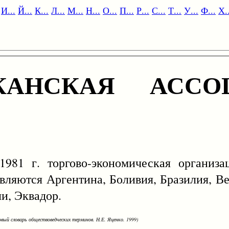
И...
Й...
К...
Л...
М...
Н...
О...
П...
Р...
С...
Т...
У...
Ф...
Х..
КАНСКАЯ АССО
торгово-экономическая организаци
ляются Аргентина, Боливия, Бразилия, Ве
и, Эквадор.
овый словарь обществоведческих терминов. Н.Е. Яценко. 1999)