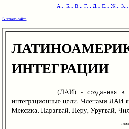
А...
Б...
В...
Г...
Д...
Е...
Ж...
З...
В начало сайта
ЛАТИНОАМЕРИ
ИНТЕГРАЦИИ
(ЛАИ) - созданная в 1981 г. 
интеграционные цели. Членами ЛАИ яв
Мексика, Парагвай, Перу, Уругвай, Чил
(Толк