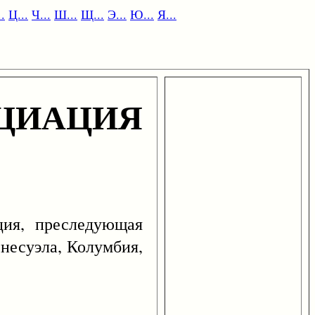
.
Ц...
Ч...
Ш...
Щ...
Э...
Ю...
Я...
ЦИАЦИЯ
я, преследующая
несуэла, Колумбия,