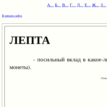
А...
Б...
В...
Г...
Д...
Е...
Ж...
З...
В начало сайта
ЛЕПТА
- посильный вклад в какое-либо о
монеты).
(Толк