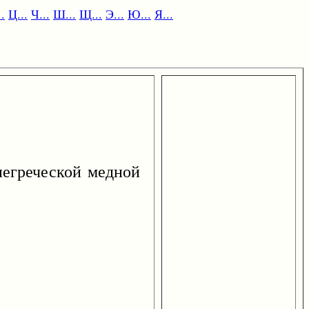
.
Ц...
Ч...
Ш...
Щ...
Э...
Ю...
Я...
егреческой медной