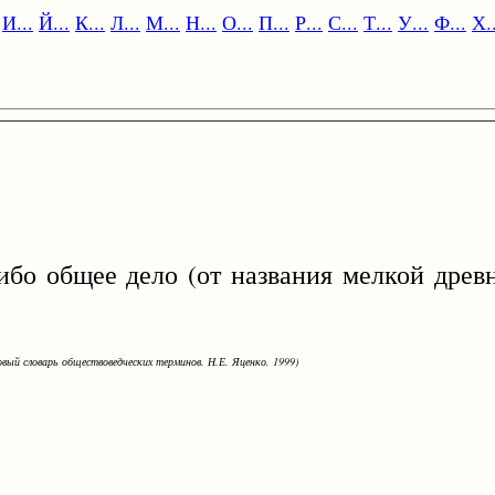
И...
Й...
К...
Л...
М...
Н...
О...
П...
Р...
С...
Т...
У...
Ф...
Х..
бщее дело (от названия мелкой древн
овый словарь обществоведческих терминов. Н.Е. Яценко. 1999)