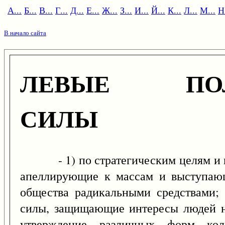
А...
Б...
В...
Г...
Д...
Е...
Ж...
З...
И...
Й...
К...
Л...
М...
Н.
В начало сайта
ЛЕВЫЕ ПОЛ
СИЛЫ
- 1) по стратегическим целям и мет
апеллирующие к массам и выступающ
общества радикальными средствами; 
силы, защищающие интересы людей н
утверждение различных форм кол