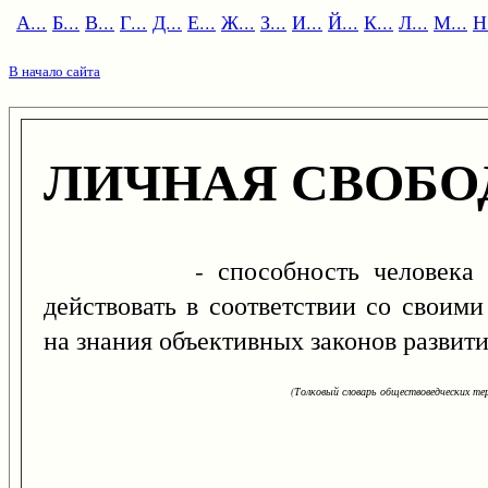
А...
Б...
В...
Г...
Д...
Е...
Ж...
З...
И...
Й...
К...
Л...
М...
Н.
В начало сайта
ЛИЧНАЯ СВОБО
- способность человека созна
действовать в соответствии со своим
на знания объективных законов развит
(Толковый словарь обществоведческих тер