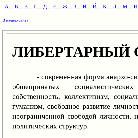
А...
Б...
В...
Г...
Д...
Е...
Ж...
З...
И...
Й...
К...
Л...
М...
Н.
В начало сайта
ЛИБЕРТАРНЫЙ
- современная форма анархо-синди
общепринятых социалистически
собственность, коллективизм, социал
гуманизм, свободное развитие личност
неограниченной свободой личности, 
политических структур.