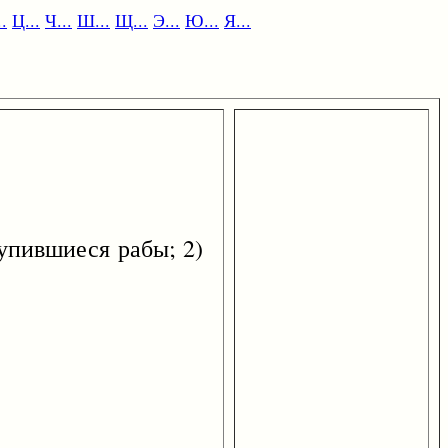
.
Ц...
Ч...
Ш...
Щ...
Э...
Ю...
Я...
пившиеся рабы; 2)