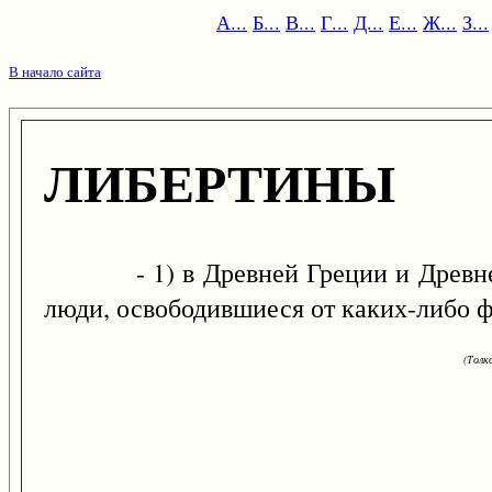
А...
Б...
В...
Г...
Д...
Е...
Ж...
З...
В начало сайта
ЛИБЕРТИНЫ
- 1) в Древней Греции и Древнем Р
люди, освободившиеся от каких-либо ф
(Толк