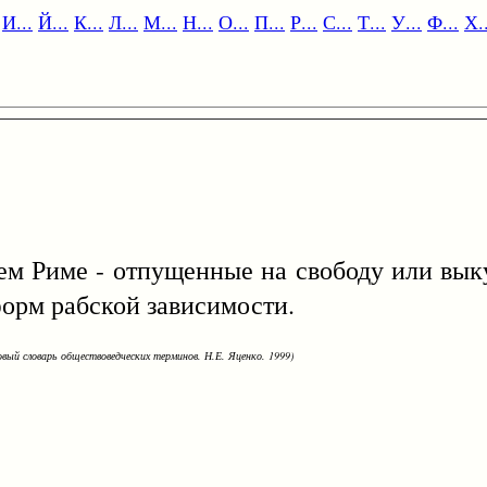
И...
Й...
К...
Л...
М...
Н...
О...
П...
Р...
С...
Т...
У...
Ф...
Х..
име - отпущенные на свободу или выку
орм рабской зависимости.
овый словарь обществоведческих терминов. Н.Е. Яценко. 1999)