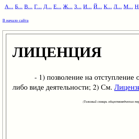
А...
Б...
В...
Г...
Д...
Е...
Ж...
З...
И...
Й...
К...
Л...
М...
Н.
В начало сайта
ЛИЦЕНЦИЯ
- 1) позволение на отступление от
либо виде деятельности; 2) См.
Лиценз
(Толковый словарь обществоведческих тер