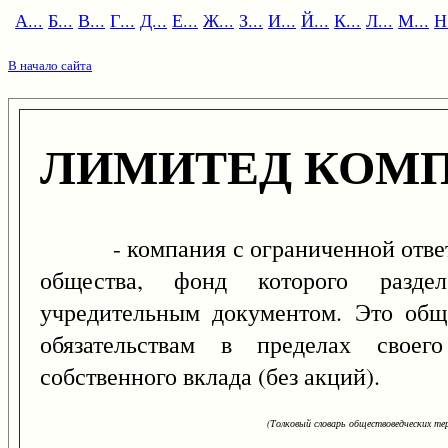
А...
Б...
В...
Г...
Д...
Е...
Ж...
З...
И...
Й...
К...
Л...
М...
Н.
В начало сайта
ЛИМИТЕД КОМ
- компания с ограниченной ответс
общества, фонд которого разде
учредительным документом. Это обще
обязательствам в пределах своег
собственного вклада (без акций).
(Толковый словарь обществоведческих тер