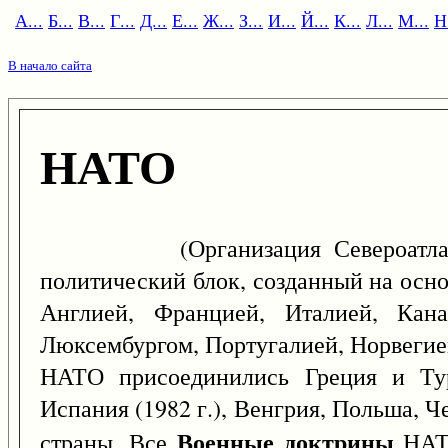
А...
Б...
В...
Г...
Д...
Е...
Ж...
З...
И...
Й...
К...
Л...
М...
Н.
В начало сайта
НАТО
(Организация Североатлантиче
политический блок, созданный на осн
Англией, Францией, Италией, Кана
Люксембургом, Португалией, Норвегие
НАТО присоединились Греция и Турц
Испания (1982 г.), Венгрия, Польша, Че
Военные доктрины
страны. Все
НАТО