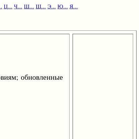
.
Ц...
Ч...
Ш...
Щ...
Э...
Ю...
Я...
виям; обновленные