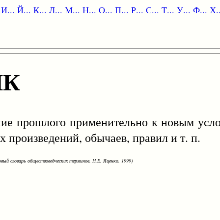
И...
Й...
К...
Л...
М...
Н...
О...
П...
Р...
С...
Т...
У...
Ф...
Х..
ЙК
 прошлого применительно к новым усло
 произведений, обычаев, правил и т. п.
овый словарь обществоведческих терминов. Н.Е. Яценко. 1999)