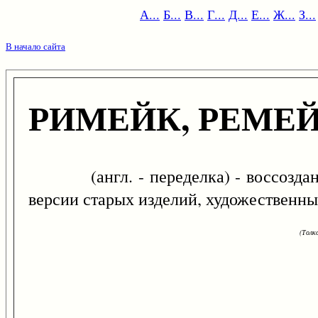
А...
Б...
В...
Г...
Д...
Е...
Ж...
З...
В начало сайта
РИМЕЙК, РЕМЕ
(англ. - переделка) - воссоздание
версии старых изделий, художественных
(Толк