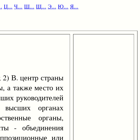
.
Ц...
Ч...
Ш...
Щ...
Э...
Ю...
Я...
) В. центр страны
ы, а также место их
сших руководителей
 высших органах
ственные органы,
иты - объединения
оппозиционные или