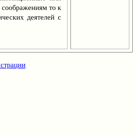
 соображениям то к
ических деятелей с
истрации