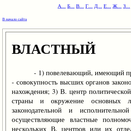
А...
Б...
В...
Г...
Д...
Е...
Ж...
З...
В начало сайта
ВЛАСТНЫЙ
- 1) повелевающий, имеющий право 
- совокупность высших органов законо
нахождения; 3) В. центр политическо
страны и окружение основных ли
законодательной и исполнительно
осуществляющие властные полномоч
нескольких В. центров или их отде