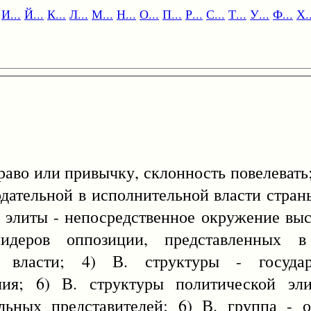
И...
Й...
К...
Л...
М...
Н...
О...
П...
Р...
С...
Т...
У...
Ф...
Х..
или привычку, склонность повелевать; 2
дательной в исполнительной власти стран
й элиты - непосредственное окружение вы
деров оппозиции, представленных в
й власти; 4) В. структуры - государ
ия; 6) В. структуры политической эл
льных представителей; 6) В. группа - 