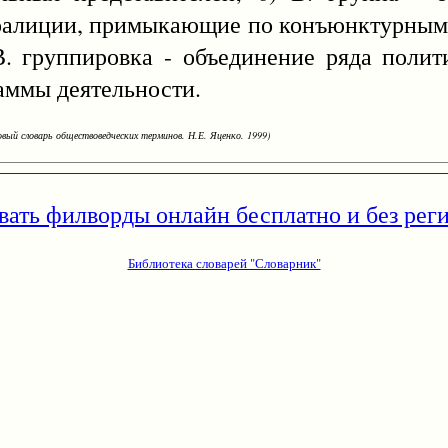
коалиции, примыкающие по конъюнктурным
 В. группировка - объединение ряда полит
аммы деятельности.
овый словарь обществоведческих терминов. Н.Е. Яценко. 1999)
вать филворды онлайн бесплатно и без рег
Библиотека словарей "Словарник"