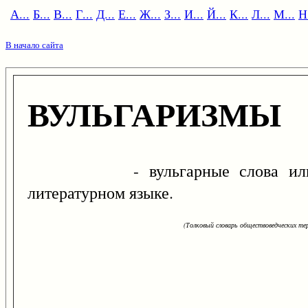
А...
Б...
В...
Г...
Д...
Е...
Ж...
З...
И...
Й...
К...
Л...
М...
Н.
В начало сайта
ВУЛЬГАРИЗМЫ
- вульгарные слова или выр
литературном языке.
(Толковый словарь обществоведческих тер