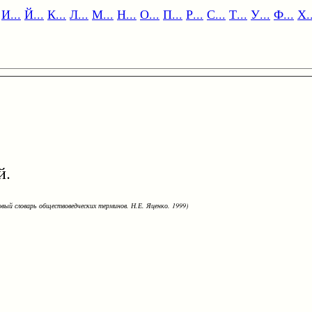
И...
Й...
К...
Л...
М...
Н...
О...
П...
Р...
С...
Т...
У...
Ф...
Х..
й.
овый словарь обществоведческих терминов. Н.Е. Яценко. 1999)