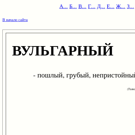
А...
Б...
В...
Г...
Д...
Е...
Ж...
З...
В начало сайта
ВУЛЬГАРНЫЙ
- пошлый, грубый, непристойны
(Толк