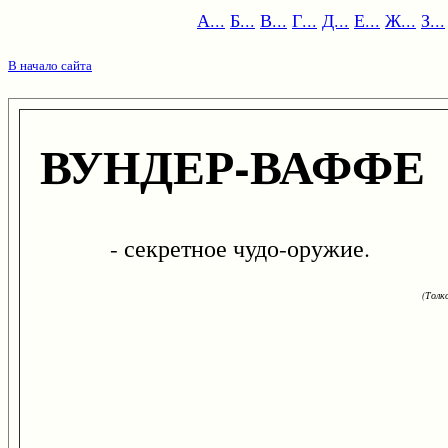
А...
Б...
В...
Г...
Д...
Е...
Ж...
З...
В начало сайта
ВУНДЕР-ВАФФЕ
- секретное чудо-оружие.
(Толк