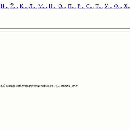
И...
Й...
К...
Л...
М...
Н...
О...
П...
Р...
С...
Т...
У...
Ф...
Х..
овый словарь обществоведческих терминов. Н.Е. Яценко. 1999)