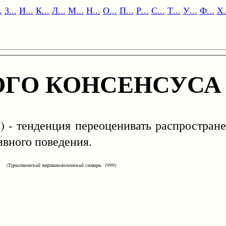
.
З...
И...
К...
Л...
М...
Н...
О...
П...
Р...
С...
Т...
У...
Ф...
Х.
ГО КОНСЕНСУСА
T
) - тенденция переоценивать распростран
ивного поведения.
(Туристический терминологический словарь. 1999)