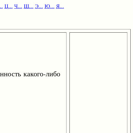
..
Ц...
Ч...
Ш...
Э...
Ю...
Я...
енность какого-либо