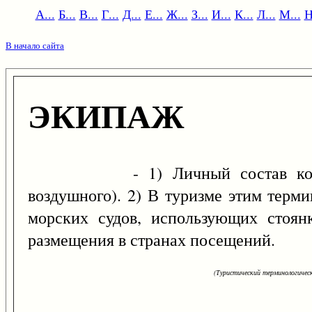
А...
Б...
В...
Г...
Д...
Е...
Ж...
З...
И...
К...
Л...
М...
Н
В начало сайта
ЭКИПАЖ
- 1) Личный состав корабля 
воздушного). 2) В туризме этим терм
морских судов, использующих стоян
размещения в странах посещений.
(Туристический терминологическ