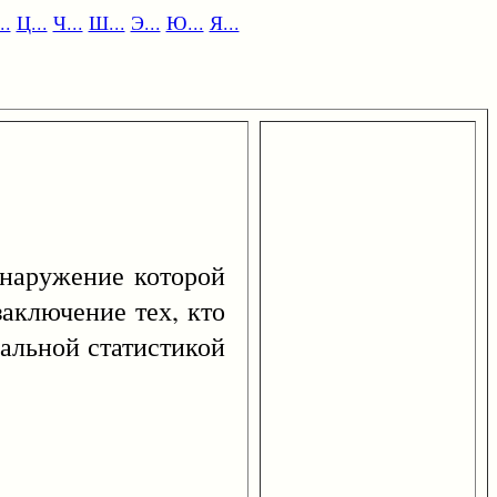
..
Ц...
Ч...
Ш...
Э...
Ю...
Я...
бнаружение которой
аключение тех, кто
альной статистикой