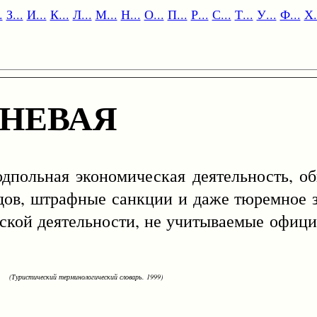
.
З...
И...
К...
Л...
М...
Н...
О...
П...
Р...
С...
Т...
У...
Ф...
Х.
НЕВАЯ
Подпольная экономическая деятельность, о
одов, штрафные санкции и даже тюремное з
еской деятельности, не учитываемые офици
(Туристический терминологический словарь. 1999)