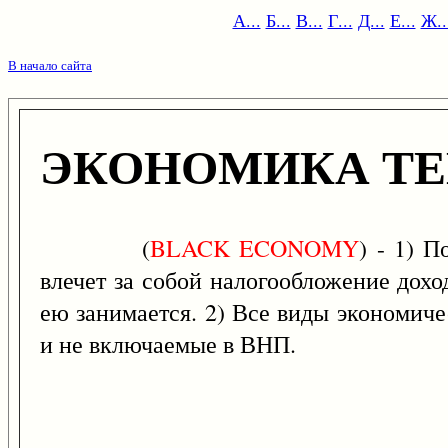
А...
Б...
В...
Г...
Д...
Е...
Ж..
В начало сайта
ЭКОНОМИКА ТЕ
(
BLACK
ECONOMY
) - 1) 
влечет за собой налогообложение дох
ею занимается. 2) Все виды экономич
и не включаемые в ВНП.