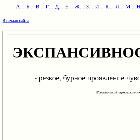
А...
Б...
В...
Г...
Д...
Е...
Ж...
З...
И...
К...
Л...
М...
Н
В начало сайта
ЭКСПАНСИВНО
- резкое, бурное проявление чувс
(Туристический терминологическ