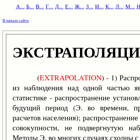
А...
Б...
В...
Г...
Д...
Е...
Ж...
З...
И...
К...
Л...
М...
Н
В начало сайта
ЭКСТРАПОЛЯЦ
(
EXTRAPOLATION
) - 1) Расп
из наблюдения над одной частью яв
статистике - распространение устано
будущий период (Э. во времени, п
расчетов населения); распространение
совокупности, не подвергнутую наб
Методы Э. во многих случаях сходны с