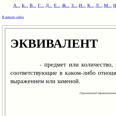
А...
Б...
В...
Г...
Д...
Е...
Ж...
З...
И...
К...
Л...
М...
Н
В начало сайта
ЭКВИВАЛЕНТ
- предмет или количество, рав
соответствующие в каком-либо отнош
выражением или заменой.
(Туристический терминологическ