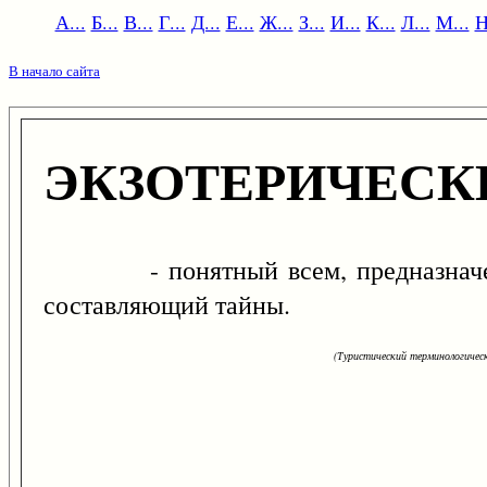
А...
Б...
В...
Г...
Д...
Е...
Ж...
З...
И...
К...
Л...
М...
Н
В начало сайта
ЭКЗОТЕРИЧЕСК
- понятный всем, предназначенн
составляющий тайны.
(Туристический терминологическ