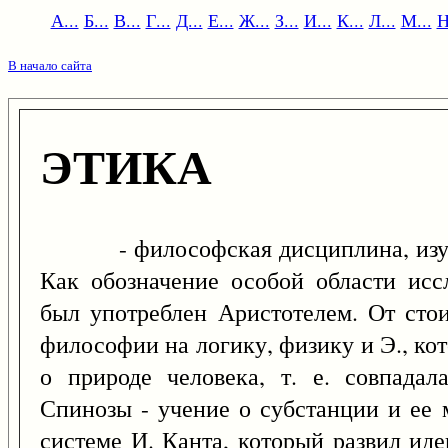
А...
Б...
В...
Г...
Д...
Е...
Ж...
З...
И...
К...
Л...
М...
Н
В начало сайта
ЭТИКА
- философская дисциплина, изучаю
Как обозначение особой области исс
был употреблен Аристотелем. От сто
философии на логику, физику и Э., ко
о природе человека, т. е. совпадал
Спинозы - учение о субстанции и ее 
системе И. Канта, который развил иде