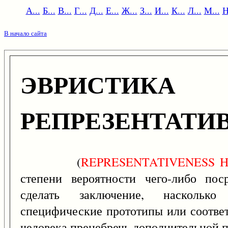
А...
Б...
В...
Г...
Д...
Е...
Ж...
З...
И...
К...
Л...
М...
Н
В начало сайта
ЭВРИСТИКА
РЕПРЕЗЕНТАТИ
(
REPRESENTATIVENESS
H
степени вероятности чего-либо пос
сделать заключение, наскольк
специфические прототипы или соответс
человека пренебречь дополнительной 