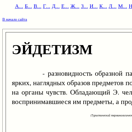
А...
Б...
В...
Г...
Д...
Е...
Ж...
З...
И...
К...
Л...
М...
Н
В начало сайта
ЭЙДЕТИЗМ
- разновидность образной памят
ярких, наглядных образов предметов п
на органы чувств. Обладающий Э. чел
воспринимавшиеся им предметы, а прод
(Туристический терминологическ