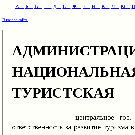
А...
Б...
В...
Г...
Д...
Е...
Ж...
З...
И...
К...
Л...
М...
Н
В начало сайта
АДМИНИСТРАЦ
НАЦИОНАЛЬНА
ТУРИСТСКАЯ
- центральное гос. ведомс
ответственность за развитие туризма в