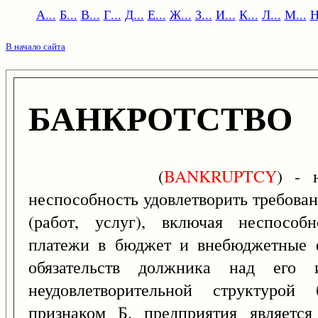
А...
Б...
В...
Г...
Д...
Е...
Ж...
З...
И...
К...
Л...
М...
Н
В начало сайта
БАНКРОТСТВО
(
BANKRUPTCY
) - 
неспособность удовлетворить требован
(работ, услуг), включая неспособн
платежи в бюджет и внебюджетные 
обязательств должника над его
неудовлетворительной структурой
признаком Б. предприятия является