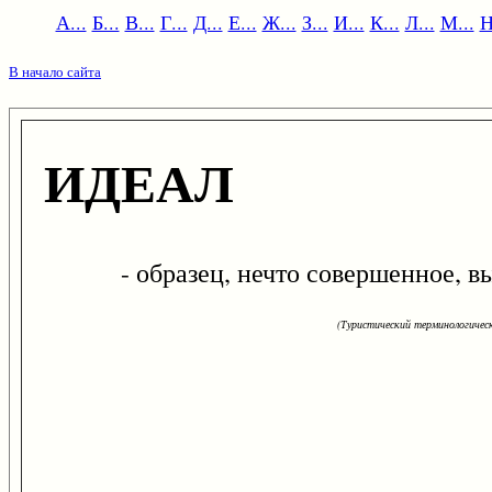
А...
Б...
В...
Г...
Д...
Е...
Ж...
З...
И...
К...
Л...
М...
Н
В начало сайта
ИДЕАЛ
- образец, нечто совершенное, выс
(Туристический терминологическ