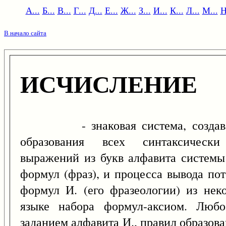
А...
Б...
В...
Г...
Д...
Е...
Ж...
З...
И...
К...
Л...
М...
Н
В начало сайта
ИСЧИСЛЕНИЕ
- знаковая система, создаваем
образования всех синтаксическ
выражений из букв алфавита системы -
формул (фраз), и процесса вывода по
формул И. (его фразеологии) из нек
языке набора формул-аксиом. Любо
заданием алфавита И., правил образов