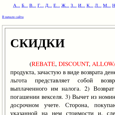
А...
Б...
В...
Г...
Д...
Е...
Ж...
З...
И...
К...
Л...
М...
Н
В начало сайта
СКИДКИ
(
REBATE
,
DISCOUNT
,
ALLOW
продукта, зачастую в виде возврата ден
льгота представляет собой возвр
выплаченного им налога. 2) Возвра
погашении векселя. 3) Вычет из номин
досрочном учете. Сторона, покупа
указанной на нем стоимости и, сле